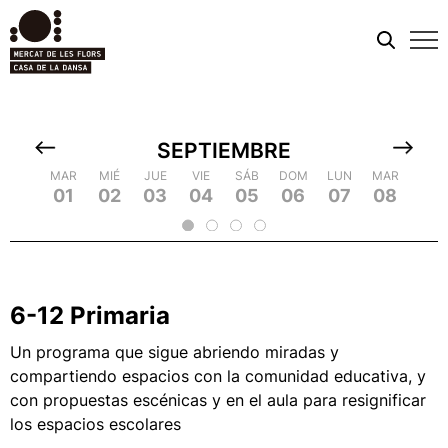
Men
móvi
SEPTIEMBRE
MIÉ
MAR
MAR
JUE
MIÉ
MIÉ
VIE
JUE
JUE
SÁB
VIE
VIE
DOM
SÁB
SÁB
LUN
DOM
DOM
MAR
LUN
LUN
MIÉ
MAR
MAR
JUE
MIÉ
MIÉ
VIE
JU
09
18
01
10
19
02
20
03
04
13
05
14
23
06
15
24
07
16
25
08
17
26
09
18
2
11
12
21
22
6-12 Primaria
Un programa que sigue abriendo miradas y
compartiendo espacios con la comunidad educativa, y
con propuestas escénicas y en el aula para resignificar
los espacios escolares