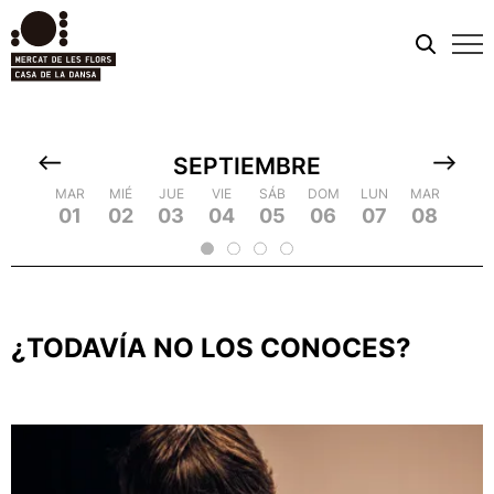
Men
móvi
SEPTIEMBRE
MIÉ
MAR
MAR
JUE
MIÉ
MIÉ
VIE
JUE
JUE
SÁB
VIE
VIE
DOM
SÁB
SÁB
LUN
DOM
DOM
MAR
LUN
LUN
MIÉ
MAR
MAR
JUE
MIÉ
MIÉ
VIE
JU
09
18
01
10
19
02
20
03
04
13
05
14
23
06
15
24
07
16
25
08
17
26
09
18
2
11
12
21
22
¿TODAVÍA NO LOS CONOCES?