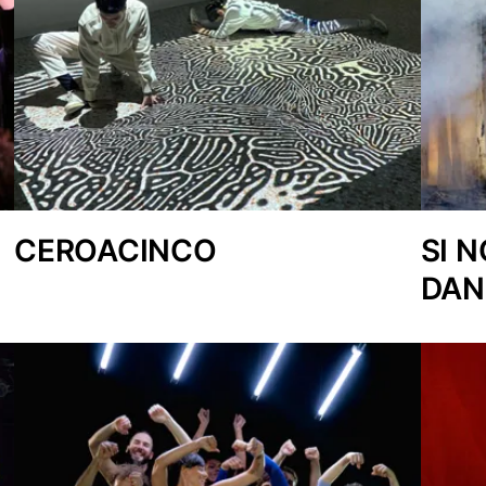
CEROACINCO
SI 
DAN