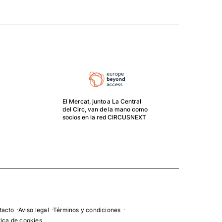
El Mercat, junto a La Central
del Circ, van de la mano como
El G
socios en la red CIRCUSNEXT
crea
movi
Mer
tacto
Aviso legal
Términos y condiciones
tica de cookies