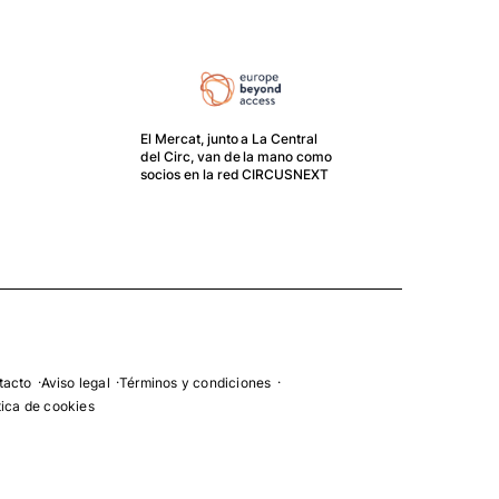
El Mercat, junto a La Central
del Circ, van de la mano como
El G
socios en la red CIRCUSNEXT
crea
movi
Mer
tacto
Aviso legal
Términos y condiciones
tica de cookies