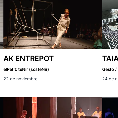
AK ENTREPOT
TAI
elPetit: teNir (sosteNir)
Gesto /
22 de noviembre
24 de n