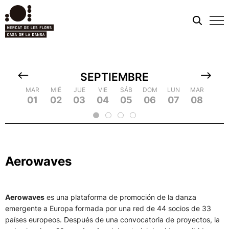
Men
móvi
SEPTIEMBRE
MIÉ
MAR
MAR
JUE
MIÉ
MIÉ
VIE
JUE
JUE
SÁB
VIE
VIE
DOM
SÁB
SÁB
LUN
DOM
DOM
MAR
LUN
LUN
MIÉ
MAR
MAR
JUE
MIÉ
MIÉ
VIE
JU
09
18
01
10
19
02
20
03
04
13
05
14
23
06
15
24
07
16
25
08
17
26
09
18
2
11
12
21
22
Aerowaves
Aerowaves
es una plataforma de promoción de la danza
emergente a Europa formada por una red de 44 socios de 33
países europeos. Después de una convocatoria de proyectos, la