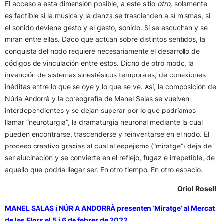
El acceso a esta dimensión posible, a este sitio
otro,
solamente
es factible si la música y la danza se trascienden a sí mismas, si
el sonido deviene gesto y el gesto, sonido. Si se escuchan y se
miran entre ellas. Dado que actúan sobre distintos sentidos, la
conquista del nodo requiere necesariamente el desarrollo de
códigos de vinculación entre estos. Dicho de otro modo, la
invención de sistemas sinestésicos temporales, de conexiones
inéditas entre lo que se oye y lo que se ve. Así, la composición de
Núria Andorrà y la coreografía de Manel Salas se vuelven
interdependientes y se dejan superar por lo que podríamos
llamar “neuroturgia”, la dramaturgia neuronal mediante la cual
pueden encontrarse, trascenderse y reinventarse en el nodo. El
proceso creativo gracias al cual el espejismo (“miratge”) deja de
ser alucinación y se convierte en el reflejo, fugaz e irrepetible, de
aquello que podría llegar ser. En otro tiempo. En otro espacio.
Oriol Rosell
MANEL SALAS i NÚRIA ANDORRÀ presenten ‘Miratge’ al Mercat
de les Flors el 5 i 6 de febrer de 2022