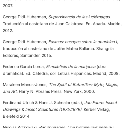
2007.
George Didi-Huberman,
Supervivencia de las luciérnagas
.
Traducción al castellano de Juan Calatrava. Ed. Abada. Madrid,
2012.
George Didi-Huberman,
Fasmas: ensayos sobre la aparición I
,
traducción al castellano de Julián Mateo Ballorca. Shangrila
Editores, Santander, 2015.
Federico García Lorca,
El maleficio de la mariposa
(obra
dramática). Ed. Cátedra, col. Letras Hispánicas. Madrid, 2009.
Maraleen Manos-Jones,
The Spirit of Butterflies: Myth, Magic,
and Art
. Harry N. Abrams Press, New York, 2000.
Ferdinand Ullrich & Hans J. Schealm (eds.),
Jan Fabre: Insect
Drawings & Insect Sculptures (1975.1979).
Kerber Verlag,
Bielefeld 2014.
Nicolas Witkowski,
Papillonnages: Une histoire culturelle du