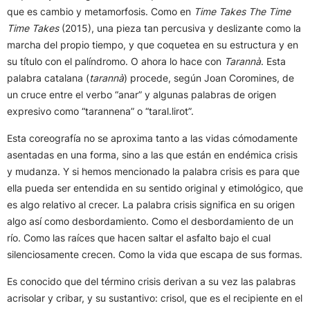
que es cambio y metamorfosis. Como en
Time Takes The Time
Time Takes
(2015), una pieza tan percusiva y deslizante como la
marcha del propio tiempo, y que coquetea en su estructura y en
su título con el palíndromo. O ahora lo hace con
Tarannà
. Esta
palabra catalana (
tarannà
) procede, según Joan Coromines, de
un cruce entre el verbo “anar” y algunas palabras de origen
expresivo como “tarannena” o “taral.lirot”.
Esta coreografía no se aproxima tanto a las vidas cómodamente
asentadas en una forma, sino a las que están en endémica crisis
y mudanza. Y si hemos mencionado la palabra crisis es para que
ella pueda ser entendida en su sentido original y etimológico, que
es algo relativo al crecer. La palabra crisis significa en su origen
algo así como desbordamiento. Como el desbordamiento de un
río. Como las raíces que hacen saltar el asfalto bajo el cual
silenciosamente crecen. Como la vida que escapa de sus formas.
Es conocido que del término crisis derivan a su vez las palabras
acrisolar y cribar, y su sustantivo: crisol, que es el recipiente en el