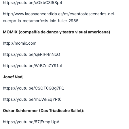
https://youtu.be/cQkbC3I5Sp4
http://www.lacasaencendida.es/es/eventos/escenarios-del-
cuerpo-la-metamorfosis-loie-fuller-2985
MOMIX (compañía de danza y teatro visual americana)
http://momix.com
https://youtu.be/sjERIH4nNcQ
https://youtu.be/WrBZmZY91oI
Josef Nadj
https://youtu.be/CSOT0G3g7FQ
https://youtu.be/rhUWkEqYPt0
Oskar Schlemmer (Das Triadische Ballet):
https://youtu.be/87jErmplUpA