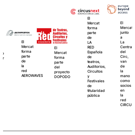
El
El
Mercat
Mercat,
forma
junto
parte
a
de
El
La
LA
GRANER
t
Central
RED
El
es
del
Española
Mercat
un
Circ,
de
forma
centro
van
teatros,
parte
de
de
Auditorios,
del
creació
la
Circuitos
proyecto
del
WAVES
mano
y
DOPODO
cuerpo
como
Festivales
y
socios
de
el
en
titularidad
movimie
la
pública
gestion
red
por
CIRCUSNEXT
el
Mercat