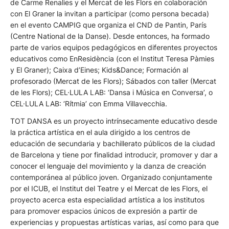
de Carme Renalies y el Mercat de les Flors en colaboración
con El Graner la invitan a participar (como persona becada)
en el evento CAMPIG que organiza el CND de Pantin, París
(Centre National de la Danse). Desde entonces, ha formado
parte de varios equipos pedagógicos en diferentes proyectos
educativos como EnResidència (con el Institut Teresa Pàmies
y El Graner); Caixa d’Eines; Kids&Dance; Formación al
profesorado (Mercat de les Flors); Sábados con taller (Mercat
de les Flors); CEL·LULA LAB: ‘Dansa i Música en Conversa’, o
CEL·LULA LAB: ‘Rítmia’ con Emma Villavecchia.
TOT DANSA
es un proyecto intrínsecamente educativo desde
la práctica artística en el aula dirigido a los centros de
educación de secundaria y bachillerato públicos de la ciudad
de Barcelona y tiene por finalidad introducir, promover y dar a
conocer el lenguaje del movimiento y la danza de creación
contemporánea al público joven. Organizado conjuntamente
por el
ICUB
, el Institut del Teatre y el Mercat de les Flors, el
proyecto acerca esta especialidad artística a los institutos
para promover espacios únicos de expresión a partir de
experiencias y propuestas artísticas varias, así como para que