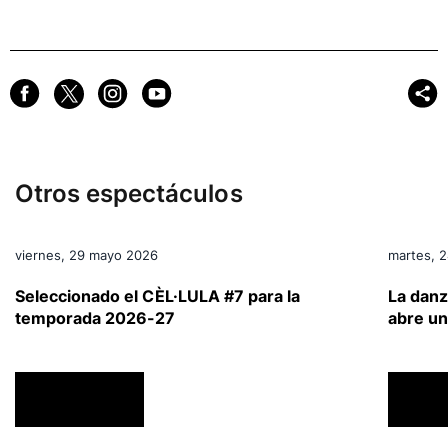
Otros espectáculos
viernes, 29 mayo 2026
martes, 
a
Seleccionado el CÈL·LULA #7 para la
La danz
temporada 2026-27
abre un
ACTUALIDAD
ACTU