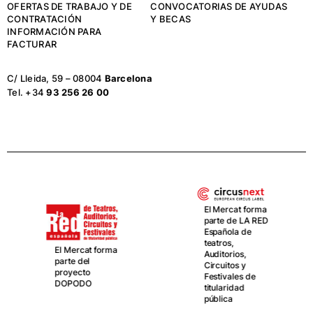
OFERTAS DE TRABAJO Y DE
CONVOCATORIAS DE AYUDAS
CONTRATACIÓN
Y BECAS
INFORMACIÓN PARA
FACTURAR
C/ Lleida, 59 – 08004
Barcelona
Tel. +34
93 256 26 00
El Mercat forma
parte de LA RED
Española de
teatros,
El Mercat forma
Auditorios,
parte del
Circuitos y
proyecto
Festivales de
DOPODO
titularidad
pública