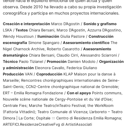
tiende hacia el equilibrio emocional de quien actúa y quien
observa. Desde 2010 ha llevado a cabo su propia investigación
coreográfica y participa en muchos proyectos internacionales.
Creación e interpretación
Marco D’Agostin /
Sonido y grafismo
LSKA /
Textos
Chiara Bersani, Marco D’Agostin, Azzurra D’Agostino,
Wendy Houstoun /
Iluminación
Giulia Pastore /
Construcción
escenografía
Simone Spangaro /
Asesoramiento científico
The
Nigel Charnock Archive, Roberto Casarotto /
Asesoramiento
dramatúrgico
Chiara Bersani, Claudio Cirri, Alessandro Sciarroni /
Técnico
Paolo Tizianel /
Promoción
Damien Modolo /
Organización
y administración
Eleonora Cavallo, Federica Giuliano
Producción
VAN /
Coproducción
KLAP Maison pour la danse à
Marseille; Rencontres chorégraphiques internationales de Seine-
Saint-Denis; CCN2-Centre chorégraphique national de Grenoble;
ERT – Emilia Romagna Fondazione /
Con el apoyo
Points communs,
Nouvelle scène nationale de Cergy-Pontoise et du Val d’Oise;
Centrale Fies; Marche Teatro/inTeatro Festival; the WorkRoom
(Fattoria Vittadini); Teatro Comunale di Vicenza; L’arboreto – Teatro
Dimora | La Corte; Ospitale ::: Centro di Residenza Emilia Romagna;
ARTEFICI.ResidenzeCreativeFvg di ArtistiAssociati