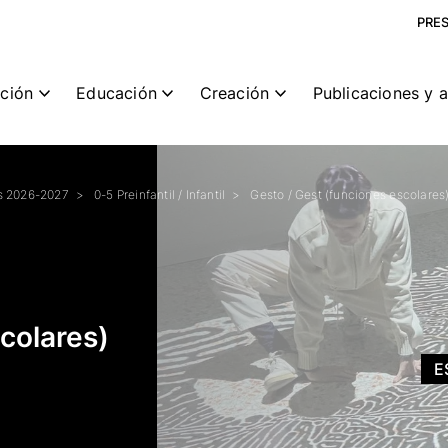
PRE
ción
Educación
Creación
Publicaciones y 
os 2026-2027
0-5 Preinfantil / Infantil
Gesto / Gest (funciones escolares
colares)
E