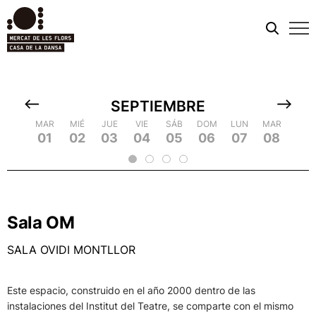
Men
móvi
SEPTIEMBRE
MIÉ
MAR
MAR
JUE
MIÉ
MIÉ
VIE
JUE
JUE
SÁB
VIE
VIE
DOM
SÁB
SÁB
LUN
DOM
DOM
MAR
LUN
LUN
MIÉ
MAR
MAR
JUE
MIÉ
MIÉ
VIE
JU
09
18
01
10
19
02
20
03
04
13
05
14
23
06
15
24
07
16
25
08
17
26
09
18
2
11
12
21
22
Sala OM
SALA OVIDI MONTLLOR
Este espacio, construido en el año 2000 dentro de las
instalaciones del Institut del Teatre, se comparte con el mismo