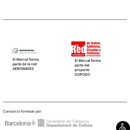
El Mercat forma
parte de LA RED
Española de
teatros,
El Mercat forma
Auditorios,
parte del
Circuitos y
proyecto
Festivales de
DOPODO
titularidad
pública
Consorcio formado por: