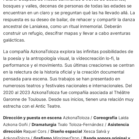
bosques y valles, decenas de personas de todas las edades se
encuentran en un claro y se preguntan qué las ha llevado allá. La
respuesta es su deseo de bailar, de rehacer y compartir la danza
ancestral de Laniakea, como un ritual inmemorial. Deberán
construir un refugio, descifrar mapas y llevar a cabo aventuras
galácticas.
La compañía AzkonaToloza explora las infinitas posibilidades de
la poesía y la antropología visual, la vídeocreación lo-fi, la
performance y el movimiento. Sus últimas creacionws se centran
en la relectura de la historia oficial y la creación documental
pensada para escena. Sus trabajos se han presentado en
numerosos teatros y festivales nacionales e internacionales. Del
2020 al 2023 AzkonaToloza fue compañía asociada al Théâtre
Garonne de Toulouse. Desde sus inicios, tienen una relación muy
estrecha con el Antic Teatre.
Dirección y puesta en escena
AzkonaToloza /
Coreografía
Laida
Azkona Goñi /
Dramaturgia
Txalo Toloza-Fernández /
Asistencia
dirección
Raquel Cors /
Diseño espacial
Xesca Salvà y
AzkonaToloza /
Grafismo
MiprimerDrop /
Banda sonora original y