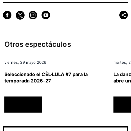
Otros espectáculos
viernes, 29 mayo 2026
martes, 
a
Seleccionado el CÈL·LULA #7 para la
La danz
temporada 2026-27
abre un
ACTUALIDAD
ACTU