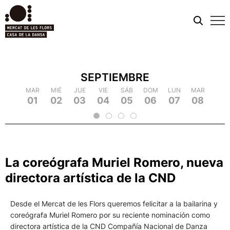
Men
móvi
SEPTIEMBRE
MIÉ
MAR
MAR
JUE
MIÉ
MIÉ
VIE
JUE
JUE
SÁB
VIE
VIE
DOM
SÁB
SÁB
LUN
DOM
DOM
MAR
LUN
LUN
MIÉ
MAR
MAR
JUE
MIÉ
MIÉ
VIE
JU
09
18
01
10
19
02
20
03
04
13
05
14
23
06
15
24
07
16
25
08
17
26
09
18
2
11
12
21
22
La coreógrafa Muriel Romero, nueva
directora artística de la CND
Desde el Mercat de les Flors queremos felicitar a la bailarina y
coreógrafa Muriel Romero por su reciente nominación como
directora artística de la CND Compañía Nacional de Danza