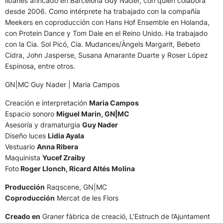
libanés afincado en Barcelona Guy Nader, con quien colabora
desde 2006. Como intérprete ha trabajado con la compañía
Meekers en coproducción con Hans Hof Ensemble en Holanda,
con Protein Dance y Tom Dale en el Reino Unido. Ha trabajado
con la Cia. Sol Picó, Cia. Mudances/Àngels Margarit, Bebeto
Cidra, John Jasperse, Susana Amarante Duarte y Roser López
Espinosa, entre otros.
GN|MC Guy Nader | Maria Campos
Creación e interpretación
Maria Campos
Espacio sonoro
Miguel Marin, GN|MC
Asesoría y dramaturgia
Guy Nader
Diseño luces
Lidia Ayala
Vestuario
Anna Ribera
Maquinista
Yucef Zraiby
Foto
Roger Llonch, Ricard Altés Molina
Producción
Raqscene, GN|MC
Coproducción
Mercat de les Flors
Creado en
Graner fàbrica de creació, L’Estruch de l’Ajuntament