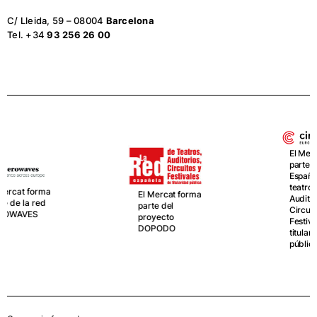
C/ Lleida, 59 – 08004
Barcelona
Tel. +34
93 256 26 00
El Mercat forma
parte de LA RED
Española de
teatros,
El Mercat forma
Auditorios,
parte del
Circuitos y
proyecto
Festivales de
DOPODO
titularidad
pública