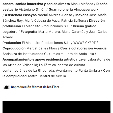
sonoro, sonido inmersivo y sonido directo
Manu Meñaca /
Diseño
vestuario
Victoriano Simón /
Guarnicionería
Almogaverwork
/
Asistencia ensayos
Noemí Álvarez Alonso /
Mavens
Jose María
Sánchez Rey, María Cabeza de Vaca, Patricia Buffuna
/ Dirección
producción
El Mandaito Producciones S.L. /
Diseño gráfico
Lugadero /
Fotografía
Marta Morera, Maite Caramés y Juan Carlos
Toledo
Producción
El Mandaito Producciones S.L. y WWWEICKERT /
Coproducción
Mercat de les Flors /
Con la colaboración
Agencia
Andaluza de Instituciones Culturales – Junta de Andalucía /
Acompañamiento y apoyo residencia artística
Lava, Laboratoria de
las Artes de Valladolid; La Térmica, centro de cultura
contemporánea de La Rinconada; Ayuntamiento Punta Umbría /
Con
la complicidad
Teatro Central de Sevilla