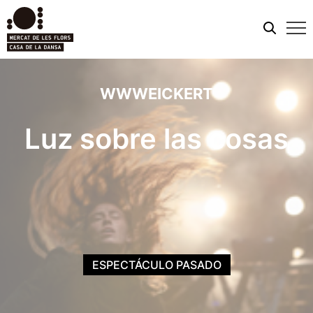
Men
móvi
WWWEICKERT
Luz sobre las cosas
ESPECTÁCULO PASADO