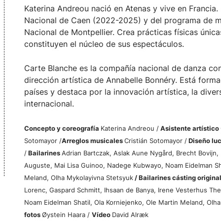
Katerina Andreou nació en Atenas y vive en Francia.
Nacional de Caen (2022-2025) y del programa de m
Nacional de Montpellier. Crea prácticas físicas úni
constituyen el núcleo de sus espectáculos.
Carte Blanche es la compañía nacional de danza c
dirección artística de Annabelle Bonnéry. Está form
países y destaca por la innovación artística, la diver
internacional.
Concepto y coreografía
Katerina Andreou /
Asistente artístico
Sotomayor /
Arreglos musicales
Cristián Sotomayor /
Diseño lu
/
Bailarines
Adrian Bartczak, Aslak Aune Nygård, Brecht Bovijn, 
Auguste, Mai Lisa Guinoo, Nadege Kubwayo, Noam Eidelman Shati
Meland, Olha Mykolayivna Stetsyuk
/ Bailarines cásting origina
Lorenc, Gaspard Schmitt, Ihsaan de Banya, Irene Vesterhus The
Noam Eidelman Shatil, Ola Korniejenko, Ole Martin Meland, Olha
fotos
Øystein Haara /
Vídeo
David Alræk