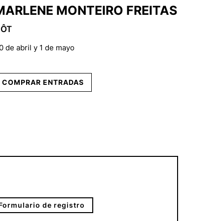
MARLENE MONTEIRO FREITAS
EWA
ÔT
This Re
0 de abril y 1 de mayo
24 y 25 d
COMPRAR ENTRADAS
COMP
Formulario de registro