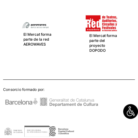
El Mercat f
parte de LA
Española d
teatros,
at forma
El Mercat forma
Auditorios,
 la red
parte del
Circuitos y
AVES
proyecto
Festivales 
DOPODO
titularidad
pública
Consorcio formado por: