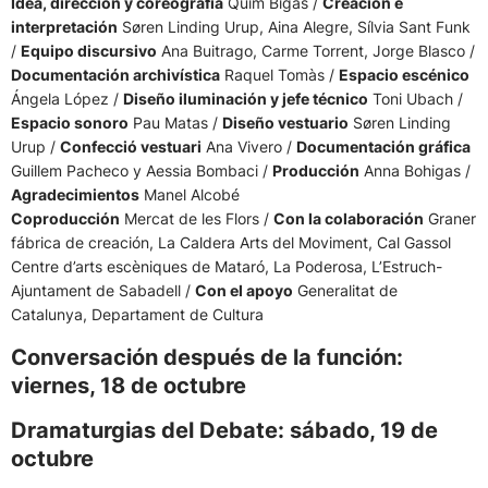
Idea, dirección y coreografía
Quim Bigas /
Creación e
interpretación
Søren Linding Urup, Aina Alegre, Sílvia Sant Funk
/
Equipo discursivo
Ana Buitrago, Carme Torrent, Jorge Blasco /
Documentación archivística
Raquel Tomàs /
Espacio escénico
Ángela López /
Diseño iluminación y jefe técnico
Toni Ubach /
Espacio sonoro
Pau Matas /
Diseño vestuario
Søren Linding
Urup /
Confecció vestuari
Ana Vivero /
Documentación gráfica
Guillem Pacheco y Aessia Bombaci /
Producción
Anna Bohigas /
Agradecimientos
Manel Alcobé
Coproducción
Mercat de les Flors /
Con la colaboración
Graner
fábrica de creación, La Caldera Arts del Moviment, Cal Gassol
Centre d’arts escèniques de Mataró, La Poderosa, L’Estruch-
Ajuntament de Sabadell /
Con el apoyo
Generalitat de
Catalunya, Departament de Cultura
Conversación después de la función:
viernes, 18 de octubre
Dramaturgias del Debate: sábado, 19 de
octubre