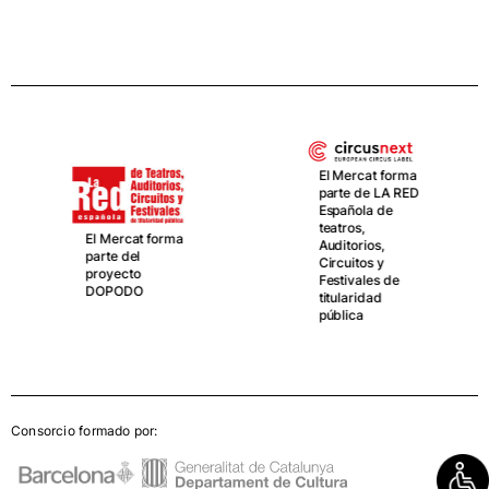
El Mercat forma
parte de LA RED
Española de
teatros,
El Mercat forma
Auditorios,
parte del
Circuitos y
proyecto
Festivales de
DOPODO
titularidad
pública
Consorcio formado por: