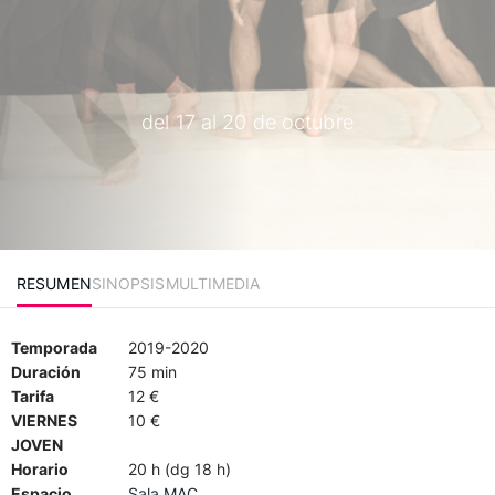
del 17 al 20 de octubre
RESUMEN
SINOPSIS
MULTIMEDIA
Temporada
2019-2020
Duración
75 min
Tarifa
12 €
VIERNES
10 €
JOVEN
Horario
20 h (dg 18 h)
Espacio
Sala MAC