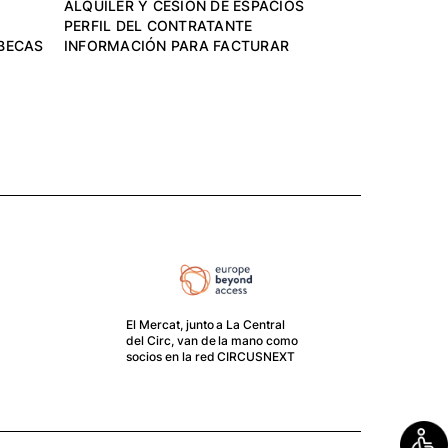
ALQUILER Y CESIÓN DE ESPACIOS
PERFIL DEL CONTRATANTE
BECAS
INFORMACIÓN PARA FACTURAR
El M
fund
El GRANER es un centro de
o
creación del cuerpo y el
movimiento gestionado por el
Mercat