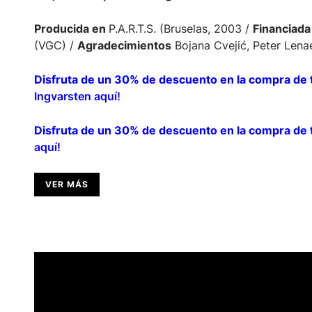
Producida en
P.A.R.T.S. (Bruselas, 2003 /
Financiada
(VGC) /
Agra
deci
m
i
ent
o
s
Bojana Cvejić, Peter Lena
Disfruta de un 30% de descuento en la compra de 
Ingvarsten aquí!
Disfruta de un 30% de descuento en la compra de 
aquí!
VER MÁS