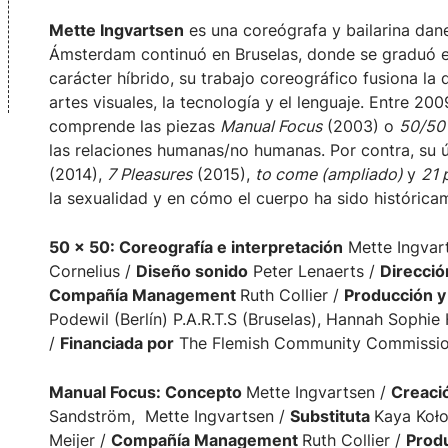
Mette Ingvartsen
es una coreógrafa y bailarina da
Ámsterdam continuó en Bruselas, donde se graduó en
carácter híbrido, su trabajo coreográfico fusiona la 
artes visuales, la tecnología y el lenguaje. Entre 20
comprende las piezas
Manual Focus
(2003) o
50/50
las relaciones humanas/no humanas. Por contra, su ú
(2014),
7 Pleasures
(2015),
to come (ampliado)
y
21 
la sexualidad y en cómo el cuerpo ha sido históricam
50 x 50: Coreografía e interpretación
Mette Ingvar
Cornelius /
Diseño sonido
Peter Lenaerts /
Direccio
Compañía Management
Ruth Collier /
Producción y
Podewil (Berlín) P.A.R.T.S (Bruselas), Hannah Sophi
/
Financiada por
The Flemish Community Commissio
Manual Focus: Concepto
Mette Ingvartsen /
Creació
Sandström, Mette Ingvartsen /
Substituta
Kaya Koło
Meijer /
Compañía Management
Ruth Collier /
Produ