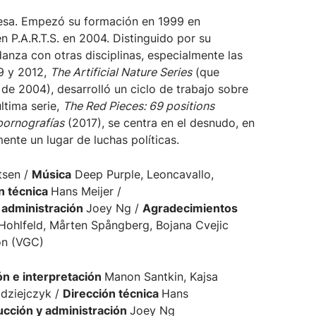
nesa. Empezó su formación en 1999 en
 P.A.R.T.S. en 2004. Distinguido por su
danza con otras disciplinas, especialmente las
09 y 2012,
The Artificial Nature Series
(que
de 2004), desarrolló un ciclo de trabajo sobre
ltima serie,
The Red Pieces: 69 positions
pornografías
(2017), se centra en el desnudo, en
ente un lugar de luchas políticas.
tsen /
Música
Deep Purple, Leoncavallo,
́n técnica
Hans Meijer /
 administración
Joey Ng /
Agradecimientos
e Hohlfeld, Mårten Spångberg, Bojana Cvejic
n (VGC)
n e interpretación
Manon Santkin, Kajsa
dziejczyk /
Dirección técnica
Hans
cción y administración
Joey Ng