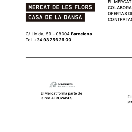
EL MERCAT
COLABORA
OFERTAS D
CONTRATA
C/ Lleida, 59 – 08004
Barcelona
Tel. +34
93 256 26 00
El
RE
Au
El Mercat forma parte del
Fe
proyecto DOPODO
pú