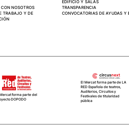
EDIFICIO Y SALAS
 CON NOSOTROS
TRANSPARENCIA
E TRABAJO Y DE
CONVOCATORIAS DE AYUDAS Y 
CIÓN
 Mercat forma parte de LA
D Española de teatros,
ditorios, Circuitos y
El Mercat, junto a La Central
stivales de titularidad
del Circ, van de la mano com
blica
socios en la red CIRCUSNEXT