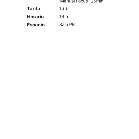
'Manual Focus', 25min
Tarifa
16 €
Horario
19 h
Espacio
Sala PB