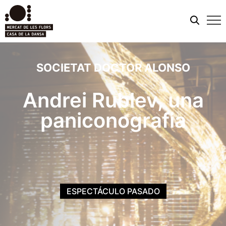
Men
móvi
SOCIETAT DOCTOR ALONSO
Andrei Rublev, una
paniconografia
ESPECTÁCULO PASADO