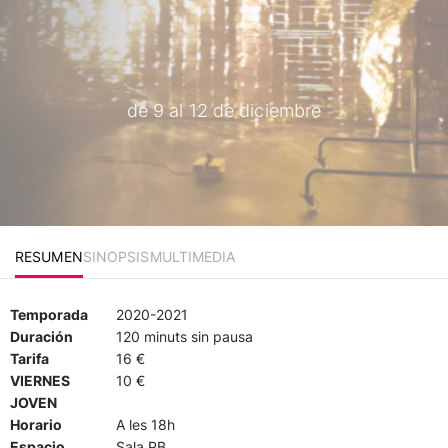
de 9 al 12 de diciembre
RESUMEN
SINOPSIS
MULTIMEDIA
Temporada
2020-2021
Duración
120 minuts sin pausa
Tarifa
16 €
VIERNES
10 €
JOVEN
Horario
A les 18h
Espacio
Sala PB