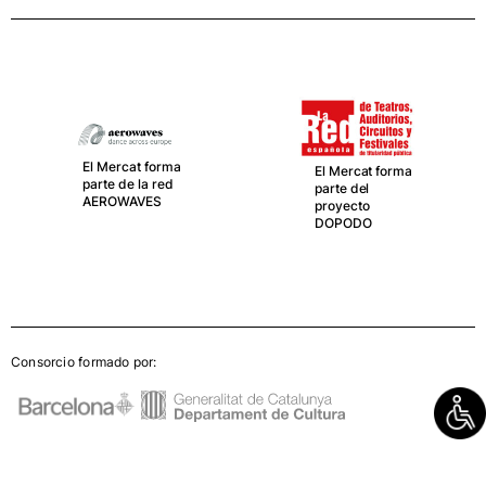
El Mercat forma
parte de LA RED
Española de
teatros,
El Mercat forma
Auditorios,
parte del
Circuitos y
proyecto
Festivales de
DOPODO
titularidad
pública
Consorcio formado por: