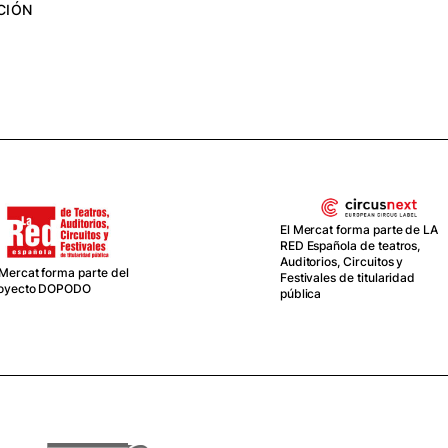
CIÓN
 Mercat forma parte de LA
D Española de teatros,
ditorios, Circuitos y
El Mercat, junto a La Central
stivales de titularidad
del Circ, van de la mano com
blica
socios en la red CIRCUSNEXT