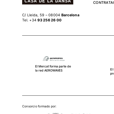
CONTRATA
C/ Lleida, 59 – 08004
Barcelona
Tel. +34
93 256 26 00
El
RE
Au
El Mercat forma parte del
Fe
proyecto DOPODO
pú
Consorcio formado por: