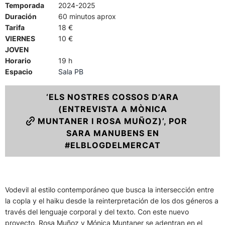
Temporada
2024-2025
Duración
60 minutos aprox
Tarifa
18 €
VIERNES
10 €
JOVEN
Horario
19 h
Espacio
Sala PB
‘ELS NOSTRES COSSOS D’ARA
(ENTREVISTA A MÒNICA
MUNTANER I ROSA MUÑOZ)’, POR
SARA MANUBENS EN
#ELBLOGDELMERCAT
Vodevil al estilo contemporáneo que busca la intersección entre
la copla y el haiku desde la reinterpretación de los dos géneros a
través del lenguaje corporal y del texto. Con este nuevo
proyecto, Rosa Muñoz y Mónica Muntaner se adentran en el