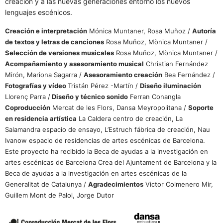
creación y a las nuevas generaciones entorno los nuevos
lenguajes escénicos.
Creación e interpretación
Mónica Muntaner, Rosa Muñoz /
Autoría
de textos y letras de canciones
Rosa Muñoz, Mònica Muntaner /
Selección de versiones musicales
Rosa Muñoz, Mònica Muntaner /
Acompañamiento y asesoramiento musical
Christian Fernández
Mirón, Mariona Sagarra /
Asesoramiento creación
Bea Fernández /
Fotografías y vídeo
Tristán Pérez -Martín /
Diseño iluminación
Llorenç Parra /
Diseño y técnico sonido
Ferran Conangla
Coproducción
Mercat de les Flors, Dansa Meyropolitana /
Soporte
en residencia artística
La Caldera centro de creación, La
Salamandra espacio de ensayo, L’Estruch fábrica de creación, Nau
Ivanow espacio de residencias de artes escénicas de Barcelona.
Este proyecto ha recibido la Beca de ayudas a la investigación en
artes escénicas de Barcelona Crea del Ajuntament de Barcelona y la
Beca de ayudas a la investigación en artes escénicas de la
Generalitat de Catalunya /
Agradecimientos
Victor Colmenero Mir,
Guillem Mont de Palol, Jorge Dutor