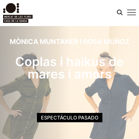
Men
móvi
MÒNICA MUNTANER I ROSA MUÑOZ
Coplas i haikus de
mares i amors
ESPECTÁCULO PASADO