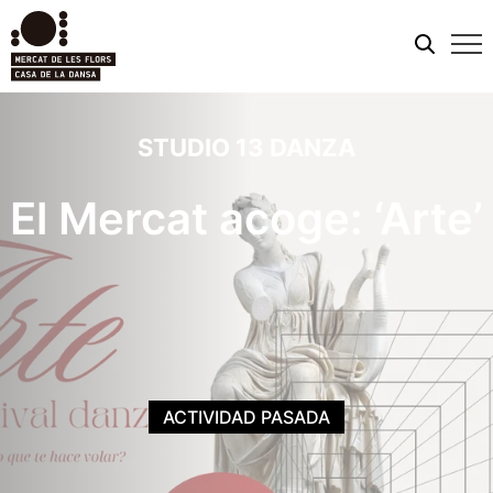
Men
móvi
STUDIO 13 DANZA
El Mercat acoge: ‘Arte’
ACTIVIDAD PASADA