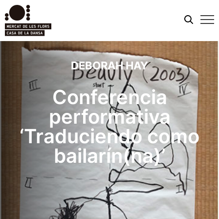
Men
móvi
DEBORAH HAY
Conferencia
performativa
‘Traduciendo como
bailarín(na)’