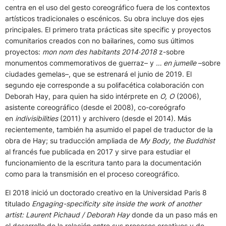
centra en el uso del gesto coreográfico fuera de los contextos
artísticos tradicionales o escénicos. Su obra incluye dos ejes
principales. El primero trata prácticas site specific y proyectos
comunitarios creados con no bailarines, como sus últimos
proyectos:
mon nom des habitants 2014·2018
z-sobre
monumentos commemorativos de guerraz– y
… en jumelle
–sobre
ciudades gemelas–, que se estrenará el junio de 2019. El
segundo eje corresponde a su polifacética colaboración con
Deborah Hay, para quien ha sido intérprete en
O, O
(2006),
asistente coreográfico (desde el 2008), co-coreógrafo
en
indivisibilities
(2011) y archivero (desde el 2014). Más
recientemente, también ha asumido el papel de traductor de la
obra de Hay; su traducción ampliada de
My Body, the Buddhist
al francés fue publicada en 2017 y sirve para estudiar el
funcionamiento de la escritura tanto para la documentación
como para la transmisión en el proceso coreográfico.
El 2018 inició un doctorado creativo en la Universidad Paris 8
titulado
Engaging-specificity site inside the work of another
artist: Laurent Pichaud / Deborah Hay
donde da un paso más en
el desarrollo de la relación entre sus procesos creativos y de