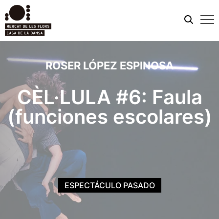
Men
móvi
ROSER LÓPEZ ESPINOSA
CÈL·LULA #6: Faula
(funciones escolares)
ESPECTÁCULO PASADO