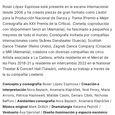
Roser López Espinosa está presente en la escena internacional
desde 2006 y ha creado piezas de gran formato como
L’estol
para la Producción Nacional de Danza y
Trama
(Premio a Mejor
Coreografía als XXII Premis de la Crítica).
Cometa
, coproducida
con Vorpommern tanzt an (Alemania), ha fascinado a pequeños y
mayores de todo el mundo. Coreógrafa invitada por compañías
internacionales como Skånes Dansteater (Suecia), Scottish
Dance Theater (Reino Unido), Zagreb Dance Company (Croacia)
o MiR (Alemania), colabora con diversas compañías de circo.
Artista asociada a La Caldera, artista residente en el Mercat de
les Flors 2018-21 y residente en intercambio 2022 en el National
Theater & Concert Hall (Taiwán), vehicula su trabajo a través de
la su compañía Lowland.
Concepto y coreografía
Roser López Espinosa /
Creación e
interpretación
Nora Baylach, Anamaria Klajnšček, Noé Ferey, María
Arronis, Patrícia Hastewell, Matilde Casini, Genaro Cibils, Nicholas
Baffoni /
Asistentes coreografía
Nora Baylach, Anamaria Klajnšček /
Música original
Mark Drillich /
Dramaturgia
Katarina Pejović /
Vestuario
Åsa Gjerstad /
Diseño iluminación y espacio escénico