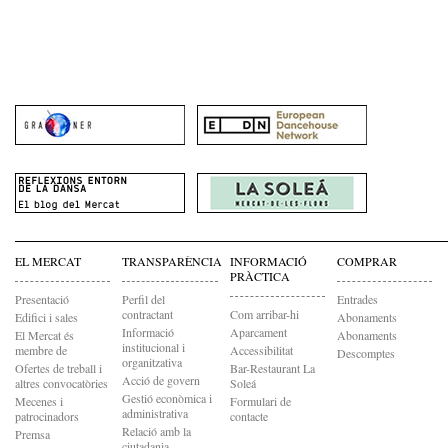
EL MERCAT
TRANSPARÈNCIA
INFORMACIÓ
COMPRAR
PRÀCTICA
Presentació
Perfil del
Entrades
contractant
Com arribar-hi
Edifici i sales
Abonaments
Informació
Aparcament
El Mercat és
Abonaments
institucional i
membre de
Accessibilitat
Descomptes
organitzativa
Ofertes de treball i
Bar-Restaurant La
Acció de govern
altres convocatòries
Soleá
Gestió econòmica i
Mecenes i
Formulari de
administrativa
patrocinadors
contacte
Relació amb la
Premsa
ciutadania