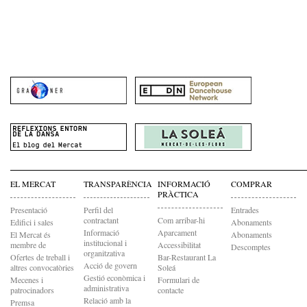
EL MERCAT
TRANSPARÈNCIA
INFORMACIÓ
COMPRAR
PRÀCTICA
Presentació
Perfil del
Entrades
contractant
Com arribar-hi
Edifici i sales
Abonaments
Informació
Aparcament
El Mercat és
Abonaments
institucional i
membre de
Accessibilitat
Descomptes
organitzativa
Ofertes de treball i
Bar-Restaurant La
Acció de govern
altres convocatòries
Soleá
Gestió econòmica i
Mecenes i
Formulari de
administrativa
patrocinadors
contacte
Relació amb la
Premsa