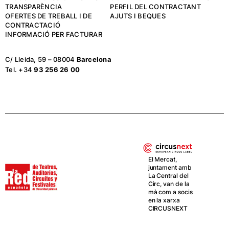
TRANSPARÈNCIA
PERFIL DEL CONTRACTANT
OFERTES DE TREBALL I DE
AJUTS I BEQUES
CONTRACTACIÓ
INFORMACIÓ PER FACTURAR
C/ Lleida, 59 – 08004
Barcelona
Tel. +34
93 256 26 00
El Mercat,
juntament amb
La Central del
Circ, van de la
mà com a socis
en la xarxa
CIRCUSNEXT